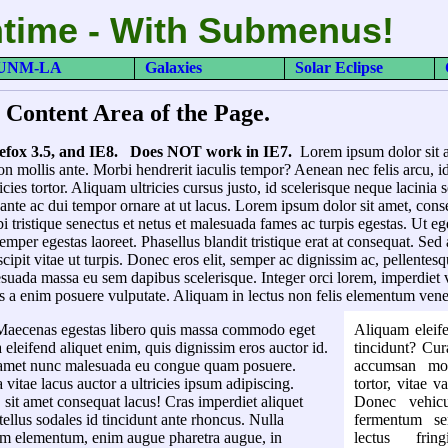
time - With Submenus!
UNM-LA
Galaxies
Solar Eclipse
n Content Area of the Page.
refox 3.5, and IE8. Does NOT work in IE7.
Lorem ipsum dolor sit a
on mollis ante. Morbi hendrerit iaculis tempor? Aenean nec felis arcu, id
cies tortor. Aliquam ultricies cursus justo, id scelerisque neque lacinia s
 ante ac dui tempor ornare at ut lacus. Lorem ipsum dolor sit amet, conse
 tristique senectus et netus et malesuada fames ac turpis egestas. Ut eget
mper egestas laoreet. Phasellus blandit tristique erat at consequat. Sed 
scipit vitae ut turpis. Donec eros elit, semper ac dignissim ac, pellentes
uada massa eu sem dapibus scelerisque. Integer orci lorem, imperdiet 
elis a enim posuere vulputate. Aliquam in lectus non felis elementum vene
 Maecenas egestas libero quis massa commodo eget
Aliquam eleife
a eleifend aliquet enim, quis dignissim eros auctor id.
tincidunt? Cur
it amet nunc malesuada eu congue quam posuere.
accumsan moll
vitae lacus auctor a ultricies ipsum adipiscing.
tortor, vitae v
, sit amet consequat lacus! Cras imperdiet aliquet
Donec vehic
 tellus sodales id tincidunt ante rhoncus. Nulla
fermentum se
tum elementum, enim augue pharetra augue, in
lectus frin