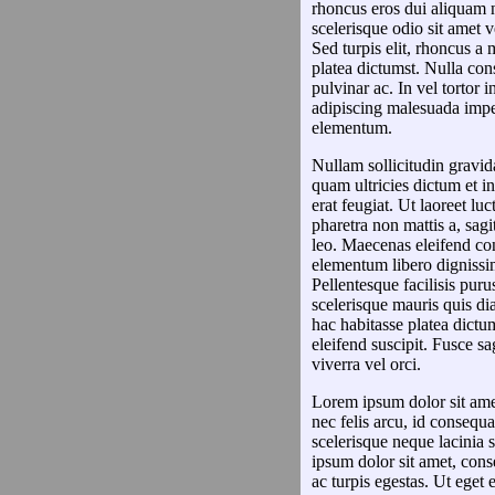
rhoncus eros dui aliquam nis
scelerisque odio sit amet 
Sed turpis elit, rhoncus a 
platea dictumst. Nulla con
pulvinar ac. In vel tortor 
adipiscing malesuada imp
elementum.
Nullam sollicitudin gravid
quam ultricies dictum et in 
erat feugiat. Ut laoreet l
pharetra non mattis a, sagi
leo. Maecenas eleifend conv
elementum libero dignissi
Pellentesque facilisis puru
scelerisque mauris quis d
hac habitasse platea dictu
eleifend suscipit. Fusce sa
viverra vel orci.
Lorem ipsum dolor sit amet
nec felis arcu, id consequa
scelerisque neque lacinia s
ipsum dolor sit amet, conse
ac turpis egestas. Ut eget 