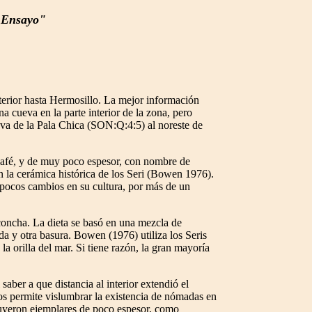
o Ensayo"
nterior hasta Hermosillo. La mejor información
 cueva en la parte interior de la zona, pero
eva de la Pala Chica (SON:Q:4:5) al noreste de
café, y de muy poco espesor, con nombre de
n la cerámica histórica de los Seri (Bowen 1976).
n pocos cambios en su cultura, por más de un
 concha. La dieta se basó en una mezcla de
a y otra basura. Bowen (1976) utiliza los Seris
a orilla del mar. Si tiene razón, la gran mayoría
 saber a que distancia al interior extendió el
 nos permite vislumbrar la existencia de nómadas en
cluyeron ejemplares de poco espesor, como