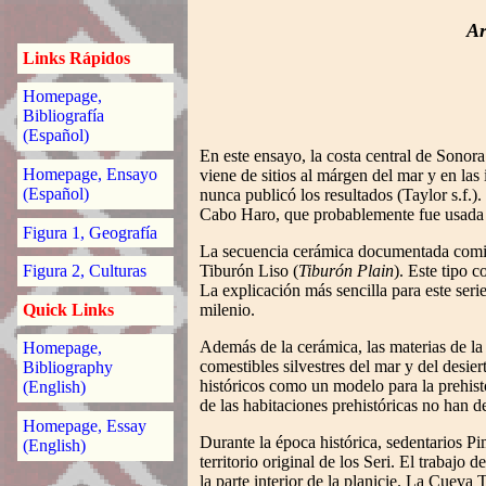
Ar
Links Rápidos
Homepage,
Bibliografía
(Español)
En este ensayo, la costa central de Sonora
Homepage, Ensayo
viene de sitios al márgen del mar y en la
(Español)
nunca publicó los resultados (Taylor s.f.
Cabo Haro, que probablemente fue usada p
Figura 1, Geografía
La secuencia cerámica documentada comie
Tiburón Liso (
Tiburón Plain
). Este tipo 
Figura 2, Culturas
La explicación más sencilla para este ser
milenio.
Quick Links
Además de la cerámica, las materias de la
Homepage,
comestibles silvestres del mar y del desi
Bibliography
históricos como un modelo para la prehisto
(English)
de las habitaciones prehistóricas no han d
Homepage, Essay
Durante la época histórica, sedentarios Pima
(English)
territorio original de los Seri. El trabaj
la parte interior de la planicie. La Cuev