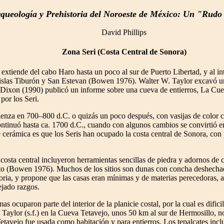
queología y Prehistoria del Noroeste de México: Un "Rud
David Phillips
Zona Seri (Costa Central de Sonora)
 extiende del cabo Haro hasta un poco al sur de Puerto Libertad, y al i
s islas Tiburón y San Estevan (Bowen 1976). Walter W. Taylor excavó una
). Dixon (1990) publicó un informe sobre una cueva de entierros, La Cu
or los Seri.
nza en 700–800 d.C. o quizás un poco después, con vasijas de color 
continuó hasta ca. 1700 d.C., cuando con algunos cambios se convirtió e
ie cerámica es que los Seris han ocupado la costa central de Sonora, co
 costa central incluyeron herramientas sencillas de piedra y adornos de
erto (Bowen 1976). Muchos de los sitios son dunas con concha deshechad
ria, y propone que las casas eran mínimas y de materias perecedoras, a l
ejado razgos.
s ocuparon parte del interior de la planicie costal, por la cual es dificil
o de Taylor (s.f.) en la Cueva Tetavejo, unos 50 km al sur de Hermosillo,
a Tetavejo fue usada como habitación y para entierros. Los tepalcates in