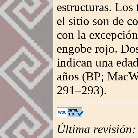
estructuras. Los
el sitio son de c
con la excepción
engobe rojo. Do
indican una eda
años (BP; MacW
291–293).
Última revisión: