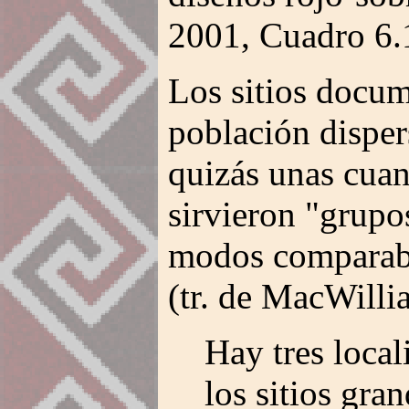
2001, Cuadro 6.
Los sitios docu
población disper
quizás unas cuan
sirvieron "grup
modos comparabl
(tr. de MacWill
Hay tres local
los sitios gra