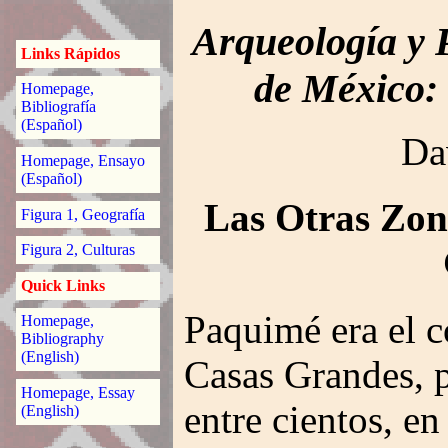
Arqueología y P
Links Rápidos
de México:
Homepage,
Bibliografía
(Español)
Da
Homepage, Ensayo
(Español)
Las Otras Zon
Figura 1, Geografía
Figura 2, Culturas
Quick Links
Paquimé era el c
Homepage,
Bibliography
(English)
Casas Grandes, p
Homepage, Essay
entre cientos, en
(English)