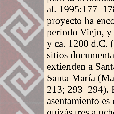
al. 1995:177–178
proyecto ha enco
período Viejo, y
y ca. 1200 d.C. (
sitios documenta
extienden a Sant
Santa María (M
213; 293–294). 
asentamiento es 
quizás tres a oc