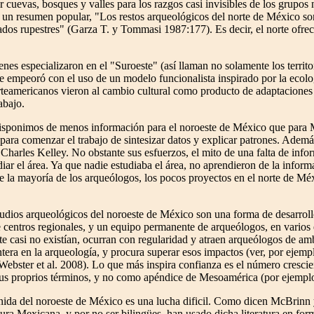
r cuevas, bosques y valles para los razgos casi invisibles de los grupos
 un resumen popular, "Los restos arqueológicos del norte de México so
dos rupestres" (Garza T. y Tommasi 1987:177). Es decir, el norte ofrec
es especializaron en el "Suroeste" (así llaman no solamente los territo
se empeoró con el uso de un modelo funcionalista inspirado por la ecolog
rteamericanos vieron al cambio cultural como producto de adaptaciones l
abajo.
sponimos de menos información para el noroeste de México que para 
 para comenzar el trabajo de sintesizar datos y explicar patrones. Adem
 Charles Kelley. No obstante sus esfuerzos, el mito de una falta de info
diar el área. Ya que nadie estudiaba el área, no aprendieron de la infor
de la mayoría de los arqueólogos, los pocos proyectos en el norte de Mé
udios arqueológicos del noroeste de México son una forma de desarrollo
centros regionales, y un equipo permanente de arqueólogos, en varios e
te casi no existían, ocurran con regularidad y atraen arqueólogos de ambo
ntera en la arqueología, y procura superar esos impactos (ver, por ej
ebster et al. 2008). Lo que más inspira confianza es el número cresc
 sus proprios términos, y no como apéndice de Mesoamérica (por ejemp
unida del noroeste de México es una lucha dificil. Como dicen McBrinn
atura Mexicana, y por no ser bilingües, han usado dicha literatura en f