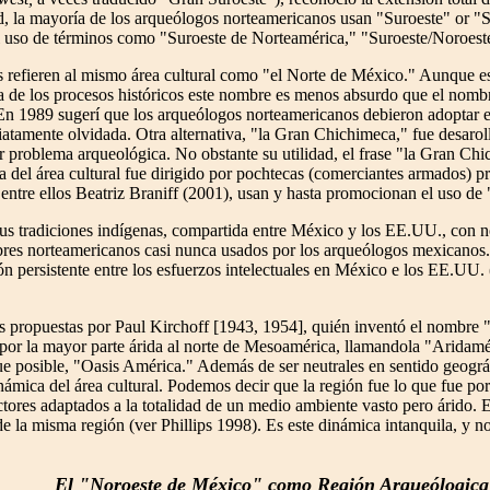
ad, la mayoría de los arqueólogos norteamericanos usan "Suroeste" or "
 el uso de términos como "Suroeste de Norteamérica," "Suroeste/Noroeste,
refieren al mismo área cultural como "el Norte de México." Aunque es p
 de los procesos históricos este nombre es menos absurdo que el nombre
. En 1989 sugerí que los arqueólogos norteamericanos debieron adoptar
diatamente olvidada. Otra alternativa, "la Gran Chichimeca," fue desaro
r problema arqueológica. No obstante su utilidad, el frase "la Gran Chi
ria del área cultural fue dirigido por pochtecas (comerciantes armados)
entre ellos Beatriz Braniff (2001), usan y hasta promocionan el uso de
us tradiciones indígenas, compartida entre México y los EE.UU., con 
es norteamericanos casi nunca usados por los arqueólogos mexicanos. 
ón persistente entre los esfuerzos intelectuales en México e los EE.U
 propuestas por Paul Kirchoff [1943, 1954], quién inventó el nombre 
por la mayor parte árida al norte de Mesoamérica, llamandola "Aridamér
ue posible, "Oasis América." Además de ser neutrales en sentido geográ
námica del área cultural. Podemos decir que la región fue lo que fue por
ectores adaptados a la totalidad de un medio ambiente vasto pero árido. 
de la misma región (ver Phillips 1998). Es este dinámica intanquila, y no
El "Noroeste de México" como Región Arqueólogica