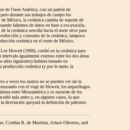
sur de Oasis América, con un patrón de
, pero durante sus trabajos de campo los
e de México, la cerámica cambia de repente de
Cuando faltamos de datos en base a excavación,
e la cerámica sencilla hacia el norte sirve para
 producción y consumo de la cerámica, tampoco
roducción cerámica en el norte de México.
 Lee Hewett (1908), confió en la cerámica para
n intervalo igualmente extenso entre los dos áreas
os años siguientes) hubiera tomado en
 producción cerámica (y por lo tanto, la
o a veces los rastros no se pueden ver sin la
menzando con el viaje de Hewett, los arqueólogos
ntinua entre Mesoamérica y es suroeste de los
edió más antes y, en algunos casos, lo que
la desviación apoyará la definición de patrones
n, Cynthia R. de Murrieta, Arturo Oliverso, and