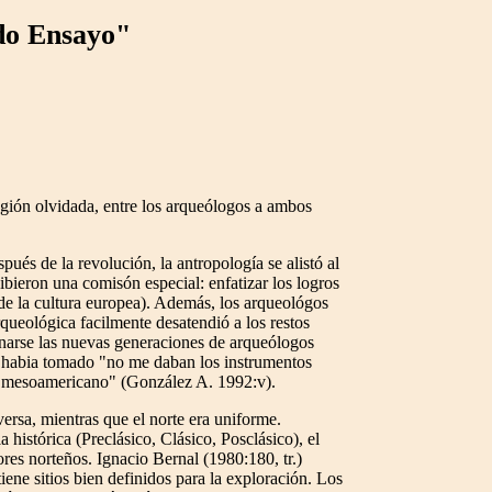
do Ensayo"
gión olvidada, entre los arqueólogos a ambos
ués de la revolución, la antropología se alistó al
ibieron una comisón especial: enfatizar los logros
 de la cultura europea). Además, los arqueológos
rqueológica facilmente desatendió a los restos
renarse las nuevas generaciones de arqueólogos
a habia tomado "no me daban los instrumentos
del mesoamericano" (González A. 1992:v).
ersa, mientras que el norte era uniforme.
histórica (Preclásico, Clásico, Posclásico), el
res norteños. Ignacio Bernal (1980:180, tr.)
ene sitios bien definidos para la exploración. Los