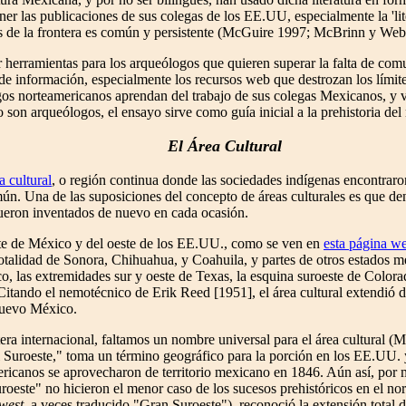
ener las publicaciones de sus colegas de los EE.UU, especialmente la 'lit
és de la frontera es común y persistente (McGuire 1997; McBrinn y Web
 herramientas para los arqueólogos que quieren superar la falta de comu
e información, especialmente los recursos web que destrozan los límites
os norteamericanos aprendan del trabajo de sus colegas Mexicanos, y vic
o son arqueólogos, el ensayo sirve como guía inicial a la prehistoria de
El Área Cultural
a cultural
, o región continua donde las sociedades indígenas encontraro
ún. Una de las suposiciones del concepto de áreas culturales es que dent
fueron inventados de nuevo en cada ocasión.
orte de México y del oeste de los EE.UU., como se ven en
esta página w
totalidad de Sonora, Chihuahua, y Coahuila, y partes de otros estados me
las extremidades sur y oeste de Texas, la esquina suroeste de Colorado
Citando el nemotécnico de Erik Reed [1951], el área cultural extendi
Nuevo México.
tera internacional, faltamos un nombre universal para el área cultural
Suroeste," toma un término geográfico para la porción en los EE.UU. y 
ricanos se aprovecharon de territorio mexicano en 1846. Aún así, por m
roeste" no hicieron el menor caso de los sucesos prehistóricos en el no
west,
a veces traducido "Gran Suroeste"), reconoció la extensión total de