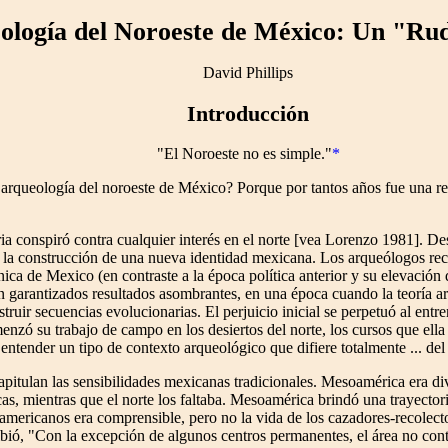
ología del Noroeste de México: Un "Ru
David Phillips
Introducción
"El Noroeste no es simple."
*
 arqueología del noroeste de México? Porque por tantos años fue una re
a conspiró contra cualquier interés en el norte [vea Lorenzo 1981]. Desp
ar la construcción de una nueva identidad mexicana. Los arqueólogos rec
ica de Mexico (en contraste a la época política anterior y su elevación
on garantizados resultados asombrantes, en una época cuando la teoría a
ruir secuencias evolucionarias. El perjuicio inicial se perpetuó al ent
zó su trabajo de campo en los desiertos del norte, los cursos que ell
 entender un tipo de contexto arqueológico que difiere totalmente ... 
pitulan las sensibilidades mexicanas tradicionales. Mesoamérica era div
, mientras que el norte los faltaba. Mesoamérica brindó una trayectoria 
oamericanos era comprensible, pero no la vida de los cazadores-recolecto
bió, "Con la excepción de algunos centros permanentes, el área no conti