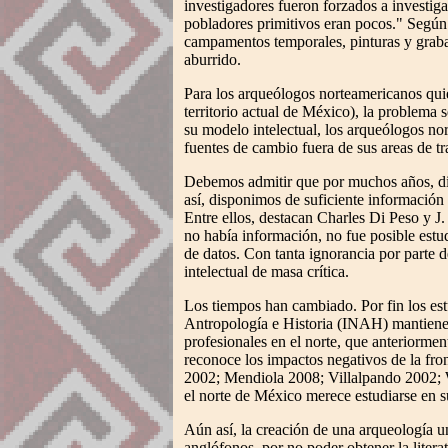
investigadores fueron forzados a investiga
pobladores primitivos eran pocos." Según
campamentos temporales, pinturas y graba
aburrido.
Para los arqueólogos norteamericanos quien
territorio actual de México), la problema 
su modelo intelectual, los arqueólogos no
fuentes de cambio fuera de sus areas de tr
Debemos admitir que por muchos años, di
así, disponimos de suficiente información
Entre ellos, destacan Charles Di Peso y J.
no había información, no fue posible estu
de datos. Con tanta ignorancia por parte 
intelectual de masa crítica.
Los tiempos han cambiado. Por fin los est
Antropología e Historia (INAH) mantiene 
profesionales en el norte, que anteriormen
reconoce los impactos negativos de la fro
2002; Mendiola 2008; Villalpando 2002; W
el norte de México merece estudiarse en
Aún así, la creación de una arqueología 
anglófonos, por no poder obtener la liter