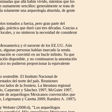
 nómadas que allá habín vivido, mientras que los
n sumamente sencillos: generalmente se trata de
ía solamente una arqueología aburrida, de gente
rios tomados a fuerza, pero gran parte del
ía, práctica que duró casi tres décadas. Gracias a
ocales, y no sintieron la necesidad de considerar
Mesoamerica y el suroeste de los EE.UU. Aún
ás, algunas personas habían marcado la senda.
rmación se convirtió en un bucle infinito. Ya que
mación disponible, y no continuaron la amontación
xico no pudieron proporcionar la equivalente
 sostenible. El Instituto Nacional de
stados del norte del país. Reuniones
s lados de la frontera. La literatura regional
emplo, Carpenter y Sánchez 1997; McGuire 1997,
iente de arqueólogos Mexicanos convencidos que
lo, Lelgemann y Caretta 2009; Ramírez A. 1997).
 y Webster (2008:4), "Los arqueólogos
orma superficial. Más arqueólogos Mexicanos leen