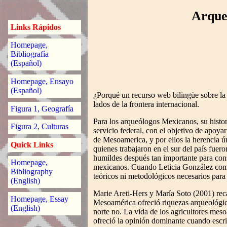
Arque
Links Rápidos
Homepage,
Bibliografía
(Español)
Homepage, Ensayo
(Español)
¿Porqué un recurso web bilingüe sobre la
lados de la frontera internacional.
Figura 1, Geografía
Para los arqueólogos Mexicanos, su histori
Figura 2, Culturas
servicio federal, con el objetivo de apoy
de Mesoamerica, y por ellos la herencia ún
Quick Links
quienes trabajaron en el sur del país fuer
humildes después tan importante para const
Homepage,
mexicanos. Cuando Leticia González comen
Bibliography
teóricos ni metodológicos necesarios para
(English)
Marie Areti-Hers y María Soto (2001) reca
Homepage, Essay
Mesoamérica ofreció riquezas arqueológicas
(English)
norte no. La vida de los agricultores mes
ofreció la opinión dominante cuando escri