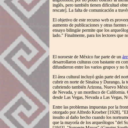
inglés, pero también tienen dificultad obt
rescate]. La falta de comunicación a trav
El objetivo de este recurso web es proveer
aumento de publicaciones y otras fuentes d
ensayo bilingüe permite que los arqueólog
lado." Finalmente, para los lectores que n
El noroeste de México fue parte de un
áre
desarrollaron culturas con bastante en com
difundieron entre los varios grupos y no 
El área cultural incluyó grán parte del n
cubrir en norte de Sinaloa y Durango, la 
cubriendo también Arizona, Nuevo México, 
de Nevada, y un mordisco de California. 
desde Las Vegas, Nevada a Las Vegas, 
Entre las problemas impuestas por la fron
otorgado por Alfredo Kroeber [1928], "El 
insulto al daño hecho cuando los norteame
que la mayoría de los arqueólogos "del Su
[1943], "Suroeste Mayor" (
Greater South