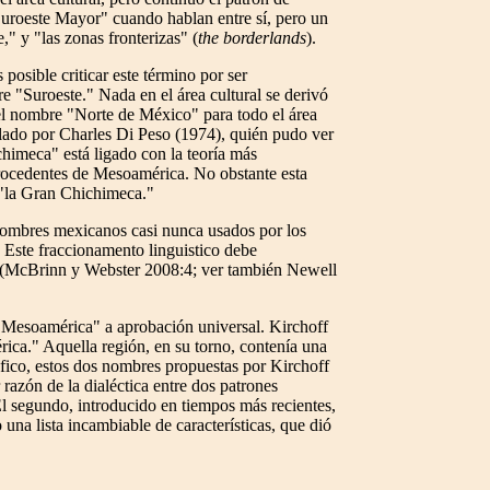
Suroeste Mayor" cuando hablan entre sí, pero un
" y "las zonas fronterizas" (
the borderlands
).
osible criticar este término por ser
 "Suroeste." Nada en el área cultural se derivó
 el nombre "Norte de México" para todo el área
llado por Charles Di Peso (1974), quién pudo ver
chimeca" está ligado con la teoría más
 procedentes de Mesoamérica. No obstante esta
 "la Gran Chichimeca."
nombres mexicanos casi nunca usados por los
Este fraccionamento linguistico debe
U. (McBrinn y Webster 2008:4; ver también Newell
"Mesoamérica" a aprobación universal. Kirchoff
ica." Aquella región, en su torno, contenía una
fico, estos dos nombres propuestas por Kirchoff
 razón de la dialéctica entre dos patrones
El segundo, introducido en tiempos más recientes,
 una lista incambiable de características, que dió