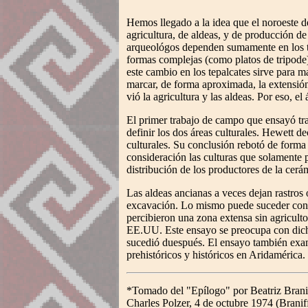
Hemos llegado a la idea que el noroeste d
agricultura, de aldeas, y de producción de
arqueológos dependen sumamente en los tep
formas complejas (como platos de tripode)
este cambio en los tepalcates sirve para m
marcar, de forma aproximada, la extensió
vió la agricultura y las aldeas. Por eso,
El primer trabajo de campo que ensayó tr
definir los dos áreas culturales. Hewett d
culturales. Su conclusión rebotó de forma
consideración las culturas que solamente 
distribución de los productores de la cerám
Las aldeas ancianas a veces dejan rastros 
excavación. Lo mismo puede suceder con l
percibieron una zona extensa sin agricult
EE.UU. Este ensayo se preocupa con dicha
sucedió duespués. El ensayo también exami
prehistóricos y históricos en Aridamérica.
*
Tomado del "Epílogo" por Beatriz Branif
Charles Polzer, 4 de octubre 1974 (Branif