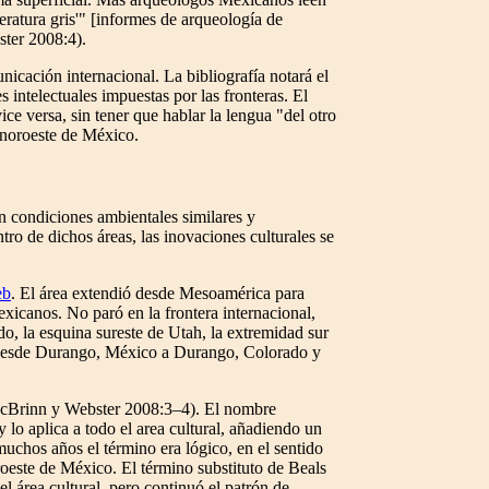
eratura gris'" [informes de arqueología de
ster 2008:4).
nicación internacional. La bibliografía notará el
 intelectuales impuestas por las fronteras. El
e versa, sin tener que hablar la lengua "del otro
l noroeste de México.
n condiciones ambientales similares y
ro de dichos áreas, las inovaciones culturales se
eb
. El área extendió desde Mesoamérica para
xicanos. No paró en la frontera internacional,
, la esquina sureste de Utah, la extremidad sur
ó desde Durango, México a Durango, Colorado y
 (McBrinn y Webster 2008:3–4). El nombre
lo aplica a todo el area cultural, añadiendo un
uchos años el término era lógico, en el sentido
roeste de México. El término substituto de Beals
l área cultural, pero continuó el patrón de