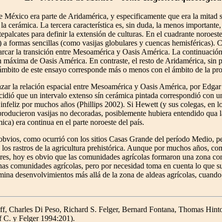
e México era parte de Aridamérica, y especificamente que era la mitad 
 la cerámica. La tercera característica es, sin duda, la menos importante
alcates para definir la extensión de culturas. En el cuadrante noroest
 a formas sencillas (como vasijas globulares y cuencas hemisféricas). 
arcar la transición entre Mesoamérica y Oasis América. La continuación d
n máxima de Oasis América. En contraste, el resto de Aridamérica, sin
 el ámbito de este ensayo corresponde más o menos con el ámbito de la p
azar la relación espacial entre Mesoamérica y Oasis América, por Edgar
ecidió que un intervalo extenso sín cerámica pintada correspondió con u
 infeliz por muchos años (Phillips 2002). Si Hewett (y sus colegas, en l
producieron vasijas no decoradas, posiblemente hubiera entendido qua la
ica) era continua en el parte noroeste del país.
obvios, como ocurrió con los sitios Casas Grande del período Medio, per
os rastros de la agricultura prehistórica. Aunque por muchos años, co
ores, hoy es obvio que las comunidades agrícolas formaron una zona co
s comunidades agrícolas, pero por necesidad toma en cuenta lo que suc
na desenvolvimientos más allá de la zona de aldeas agrícolas, cuando 
f, Charles Di Peso, Richard S. Felger, Bernard Fontana, Thomas Hinto
f C. y Felger 1994:201).