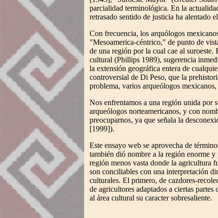
parcialidad terminológica. En la actualid
retrasado sentido de justicia ha alentado
Con frecuencia, los arquólogos mexicanos 
"Mesoamerica-céntrico," de punto de vista
de una región por la cual cae al suroeste
cultural (Phillips 1989), sugerencia inme
la extensión geográfica entera de cualquie
controversial de Di Peso, que la prehisto
problema, varios arqueólogos mexicanos, 
Nos enfrentamos a una región unida por s
arqueólogos norteamericanos, y con nombr
preocuparnos, ya que señala la desconexi
[1999]).
Este ensayo web se aprovecha de términos
también dió nombre a la región enorme y 
región menos vasta donde la agricultura f
son conciliables con una interpretación di
culturales. El primero, de cazdores-recol
de agricultores adaptados a ciertas partes 
al área cultural su caracter sobresaliente.