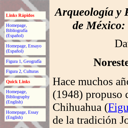
Arqueología y P
Links Rápidos
de México:
Homepage,
Bibliografía
(Español)
Da
Homepage, Ensayo
(Español)
Norest
Figura 1, Geografía
Figura 2, Culturas
Hace muchos añ
Quick Links
(1948) propuso q
Homepage,
Bibliography
(English)
Chihuahua (
Figu
Homepage, Essay
de la tradición J
(English)