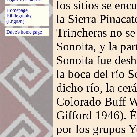
los sitios se enc
Homepage,
la Sierra Pinacat
Bibliography
(English)
Trincheras no se
Dave's home page
Sonoita, y la par
Sonoita fue desh
la boca del río S
dicho río, la ce
Colorado Buff W
Gifford 1946). É
por los grupos Y