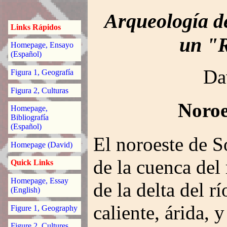
Arqueología d
Links Rápidos
un "
Homepage, Ensayo
(Español)
Da
Figura 1, Geografía
Figura 2, Culturas
Noroe
Homepage,
Bibliografía
(Español)
El noroeste de S
Homepage (David)
de la cuenca del
Quick Links
Homepage, Essay
de la delta del 
(English)
caliente, árida, 
Figure 1, Geography
Figure 2, Cultures