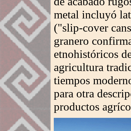
de acabado rugos
metal incluyó lat
("slip-cover can
granero confirm
etnohistóricos de
agricultura trad
tiempos moderno
para otra descri
productos agrícol