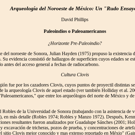
Arqueología del Noroeste de México: Un "Rudo Ensay
David Phillips
Paleoindios o Paleoamericanos
¿Horizonte Pre-Paleoindio?
te del noroeste de Sonora, Julian Hayden (1975) propuso la existencia d
. Su evidencia consistió de hallazgos de superficien cuyos edades se est
 antes del acceso general a fechas de radiocarbono.
Cultura Clovis
ión fue por los cazadores Clovis, cuyos puntos de proyectil distintas 
de la arqueología Clovis de aquel estado (ver también Holliday et al. 
os "Paleoamericanos," que entre los arqueólogos del norte de México y d
Robles de la Universidad de Sonora (trabajando con la asistencia de vol
3), en más detalle (Robles 1974; Robles y Manzo 1972). Después, Kenn
cciones resultantes fueron analizados por Guadalupe Sánches (2001; Holl
y excavación de tricheras, pozos de prueba, y concentraciones de artef
el sitio Clovis mejor conocido y mas extenso reportado en Méxio" (Gai