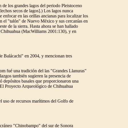
ón de los grandes lagos del periodo Pleistoceno
lechos secos de lagos].) Los lagos nunca
enfocar en las orillas ancianas para localizar los
n el "talón" de Nuevo México y sus cercanías en
ste de la sierra. Hasta ahora se han hallado
 de Chihuahua (MacWilliams 2001:130), y en
 de Balácachi" en 2004, y mencionan tres
som fué una tradición del las "Grandes Llanuras"
lazgos también sugieren la presencia de
yó depósitos basales que proporcionaron una
. El Proyecto Arqueológico de Chihuahua
 el uso de recursos marítimos del Golfo de
el cráneo "Chinobampo" del sur de Sonora