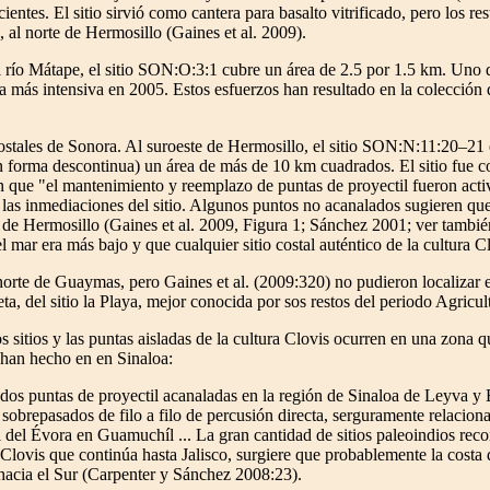
ntes. El sitio sirvió como cantera para basalto vitrificado, pero los rest
 al norte de Hermosillo (Gaines et al. 2009).
l río Mátape, el sitio SON:O:3:1 cubre un área de 2.5 por 1.5 km. Uno 
ma más intensiva en 2005. Estos esfuerzos han resultado en la colección d
 costales de Sonora. Al suroeste de Hermosillo, el sitio SON:N:11:20–21
forma descontinua) un área de más de 10 km cuadrados. El sitio fue c
n que "el mantenimiento y reemplazo de puntas de proyectil fueron acti
as inmediaciones del sitio. Algunos puntos no acanalados sugieren que 
te de Hermosillo (Gaines et al. 2009, Figura 1; Sánchez 2001; ver tamb
el mar era más bajo y que cualquier sitio costal auténtico de la cultura 
 norte de Guaymas, pero Gaines et al. (2009:320) no pudieron localizar 
ta, del sitio la Playa, mejor conocida por sos restos del periodo Agricu
os sitios y las puntas aisladas de la cultura Clovis ocurren en una zona
 han hecho en en Sinaloa:
s puntas de proyectil acanaladas en la región de Sinaloa de Leyva y 
 sobrepasados de filo a filo de percusión directa, serguramente relacion
 del Évora en Guamuchíl ... La gran cantidad de sitios paleoindios rec
 Clovis que continúa hasta Jalisco, surgiere que probablemente la costa 
acia el Sur (Carpenter y Sánchez 2008:23).