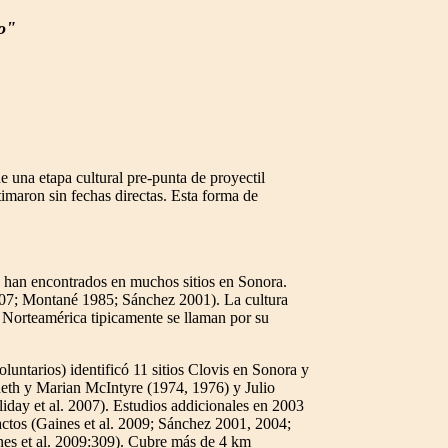
o"
e una etapa cultural pre-punta de proyectil
imaron sin fechas directas. Esta forma de
se han encontrados en muchos sitios en Sonora.
2007; Montané 1985; Sánchez 2001). La cultura
e Norteamérica tipicamente se llaman por su
untarios) identificó 11 sitios Clovis en Sonora y
eth y Marian McIntyre (1974, 1976) y Julio
iday et al. 2007). Estudios addicionales en 2003
actos (Gaines et al. 2009; Sánchez 2001, 2004;
nes et al. 2009:309). Cubre más de 4 km