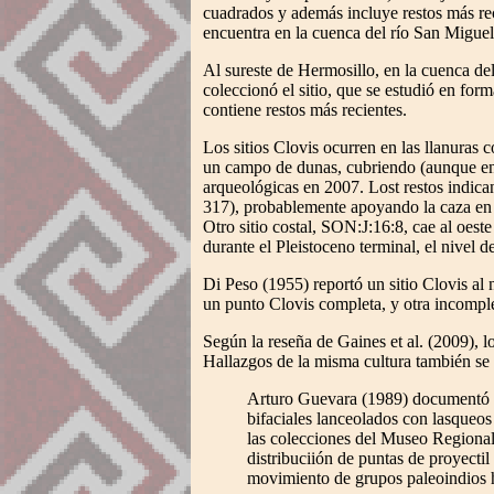
cuadrados y además incluye restos más recie
encuentra en la cuenca del río San Miguel,
Al sureste de Hermosillo, en la cuenca de
coleccionó el sitio, que se estudió en for
contiene restos más recientes.
Los sitios Clovis ocurren en las llanuras
un campo de dunas, cubriendo (aunque en 
arqueológicas en 2007. Lost restos indica
317), probablemente apoyando la caza en l
Otro sitio costal, SON:J:16:8, cae al oes
durante el Pleistoceno terminal, el nivel d
Di Peso (1955) reportó un sitio Clovis al
un punto Clovis completa, y otra incomple
Según la reseña de Gaines et al. (2009), l
Hallazgos de la misma cultura también se
Arturo Guevara (1989) documentó do
bifaciales lanceolados con lasqueos
las colecciones del Museo Regional
distribuciión de puntas de proyectil
movimiento de grupos paleoindios h