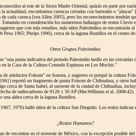
esconocidos al este de la Sierra Madre Oriental, quizás en parte por raz
la actualidad, encontramos cuencas cerradas con barreales o "playas" [
 de cada cuenca [vea Allen 2005], pero los reconocimientos tendrán que 
. Tomando en consideración los numerosos hallazgos de restos Clovis e
gieren que con más estudios, más sitios Paleoindios se encontrarán al e
Di Peso 1965; Phelps 1990), cerca de la laguna Bustillos en el centro
Otros Grupos Paleoindios
 "una punta indicativa del periodo Paleoindio tardío en las cercanías
dia en la Casa de la Cultura Conrado Espinosa en Los Mochis."
ia de artefactos Folsom" en Sonora, y sugieren es porqué la cultura Fol
(1961) reportó un fragmento de punta Folsom de Chihuahua, y otros hal
go cerca de Santa Isabel, al suroeste de la ciudad de Chihuahua, inclu
a fecha de radiocarbono de 9120 ± 50 AP (MacWilliams et al. 2008:42)
e una aldea cerca de la laguna Bustillos.
1967, 1976) halló sitios de la cultura San Dieguito. Los restos indican
¿Restos Humanos?
an de encontrar en el noroeste de México, con la excepción posible d