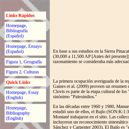
Links Rápidos
Homepage,
Bibliografía
(Español)
Homepage, Ensayo
En base a sus estudios en la Sierra Pinaca
(Español)
(30,000 a 11,500 AP [Antes del presente])
razonamiento se consideraba más adecuado
Figura 1, Geografía
Figura 2, Culturas
La primera ocupación averiguada de la reg
Quick Links
Gaines et al. (2009) proveen un resumen 
Clovis es parte de la etapa cultural de l
Homepage, Essay
sinónimo "Paleoindios."
(English)
En las décadas entre 1960 y 1980, Manuel 
Homepage,
estudió uno de ellos, el Bajío (SON:K:1:
Bibliography
Montané trabajaron en el sitio. Las colle
(English)
incluyeron un reconocimiento sistemático 
Sánchez y Carpenter 2003). El Bajío es "