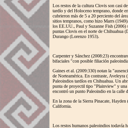
Los restos de la cultura Clovis son casi d
tardío y del Holoceno temprano, donde en 
cubrieron más de 5 a 20 perciento del área
sitios tempranos, como hizo Marrs (1949)
los EE.UU., Paul y Suzanne Fish (2006) su
puntas Clovis en el norte de Chihuahua (
Durango (Lorenzo 1953).
Carpenter y Sánchez (2008:23) encontraron
bifaciales "con posible filiación paleoin
Gaines et al. (2009:330) notan la "ausenc
de Norteamérica. En contraste, Aveleyra 
Paleoindios tardíos en Chihuahua. Un abri
punta de proyectil tipo "Plainview" y un
encontró un punto Paleoindio en la calle d
En la zona de la Sierra Pinacate, Hayden (
California.
Los restos humanos paleoindios todavía h