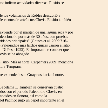
os indican actividades diversas. El sitio se
de los voluntarios de Robles descubrió y
e cientos de artefactos Clovis. El sitio también
 extiende por el margen de una laguna seca y por
oleccionado por más de 30 años, con pruebas
vidades principales" (Gaines et al. 2009:316–
Paleoindios mas tardíos quizás usaron el sitio.
ién Di Peso 1955). Es imporante reconocer que
Clovis se ha ahogado.
el sitio. Más al norte, Carpenter (2009) menciona
ltura Temprana.
 que extiende desde Guaymas hacia el norte.
Bebelama ... También se conservan cuatro
ados con el periodo Paleoindio Clovis, en
onocidos en Sonora, así como la
del Pacífico jugó un papel importante en el